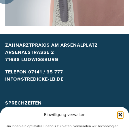
ZAHNARZTPRAXIS AM ARSENALPLATZ
ARSENALSTRASSE 2
71638 LUDWIGSBURG
TELEFON
07141 / 35 777
INFO@STREDICKE-LB.DE
SPRECHZEITEN
Einwilligung verwalten
MO
–
DO:
8 – 12:30 UND 14 – 18
FR: 8 – 13
Um Ihnen ein optimales Erlebnis zu bieten, verwenden wir Technologien