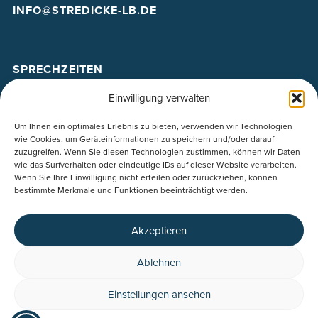
INFO@STREDICKE-LB.DE
SPRECHZEITEN
Einwilligung verwalten
MO
–
DO:
8 – 12:30 UND 14 – 18
FR: 8 – 13
Um Ihnen ein optimales Erlebnis zu bieten, verwenden wir Technologien
wie Cookies, um Geräteinformationen zu speichern und/oder darauf
zuzugreifen. Wenn Sie diesen Technologien zustimmen, können wir Daten
wie das Surfverhalten oder eindeutige IDs auf dieser Website verarbeiten.
IMPRESSUM
Wenn Sie Ihre Einwilligung nicht erteilen oder zurückziehen, können
bestimmte Merkmale und Funktionen beeinträchtigt werden.
DATENSCHUTZ
BARRIEREFREIHEITSERKLÄRUNG
COOKIE-RICHTLINIE (EU)
Akzeptieren
Ablehnen
Einstellungen ansehen